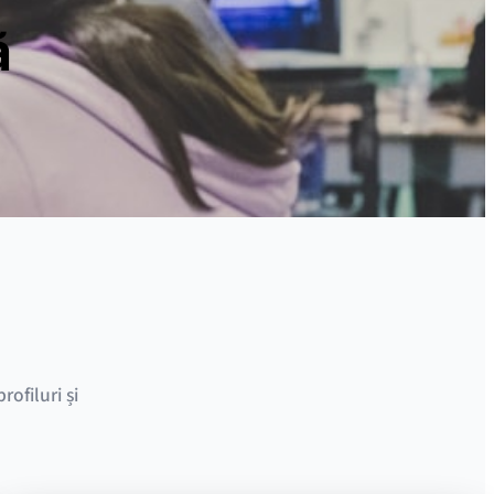
ă
ofiluri și