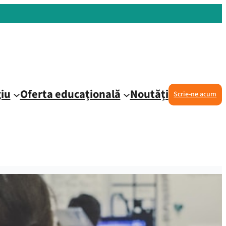
iu
Oferta educațională
Noutăți
Scrie-ne acum