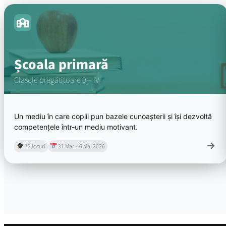
Școala primară
Clasele pregătitoare 0 – IV
Un mediu în care copiii pun bazele cunoașterii și își dezvoltă
competențele într-un mediu motivant.
72 locuri
31 Mar – 6 Mai 2026