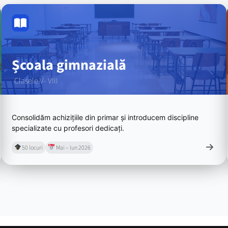
Școala gimnazială
Clasele V- VIII
Consolidăm achizițiile din primar și introducem discipline
specializate cu profesori dedicați.
50 locuri
Mai – Iun 2026