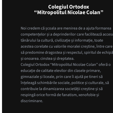
Colegiul Ortodox
“Mitropolitul Nicolae Colan”
Noi credem că școala are menirea de a ajuta formarea
competențelor și a deprinderilor care facilitează acces
tânărului la cultură, civilizație și informație, toate
acestea corelate cu valorile moralei creștine, între care
să predomine dragostea și respectul, spiritul de echip
și onoarea. cinstea și dreptatea.
Colegiul Ortodox “Mitropolitul Nicolae Colan” oferă o
educație de calitate elevilor din clasele primare,
gimnaziale și liceale, prin care îi ajută pe tineri să
înțeleagă schimbările sociale, politice și culturale, să
contribuie la dinamizarea societății creștine și să
respingă orice formă de fanatism, xenofobie și
discriminare.