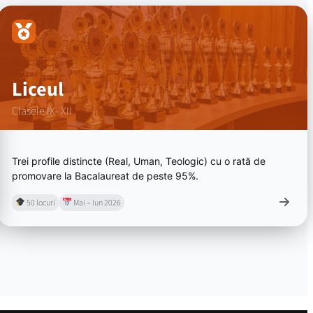
Liceul
Clasele IX- XII
Trei profile distincte (Real, Uman, Teologic) cu o rată de
promovare la Bacalaureat de peste 95%.
50 locuri
Mai – Iun 2026