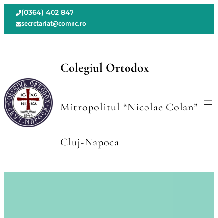
Skip
(0364) 402 847
to
secretariat@comnc.ro
content
Colegiul Ortodox
Mitropolitul “Nicolae Colan”
Cluj-Napoca