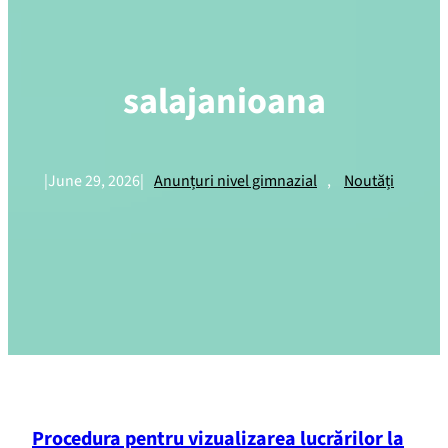
salajanioana
|
June 29, 2026
|
Anunțuri nivel gimnazial
, 
Noutăți
Procedura pentru vizualizarea lucrărilor la