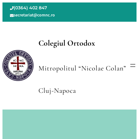
Skip
(0364) 402 847
to
secretariat@comnc.ro
content
Colegiul Ortodox
Mitropolitul “Nicolae Colan”
Cluj-Napoca